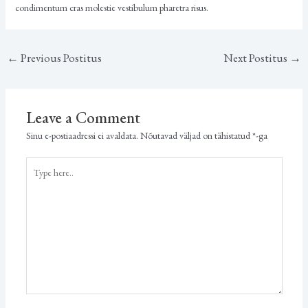
condimentum cras molestie vestibulum pharetra risus.
←
Previous Postitus
Next Postitus
→
Leave a Comment
Sinu e-postiaadressi ei avaldata.
Nõutavad väljad on tähistatud
*
-ga
Type
here..