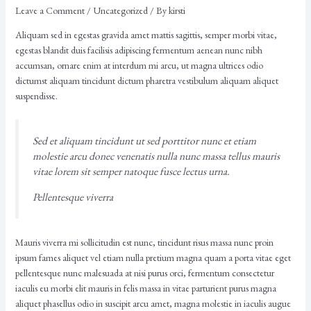
Leave a Comment
/
Uncategorized
/ By
kirsti
Aliquam sed in egestas gravida amet mattis sagittis, semper morbi vitae,
egestas blandit duis facilisis adipiscing fermentum aenean nunc nibh
accumsan, ornare enim at interdum mi arcu, ut magna ultrices odio
dictumst aliquam tincidunt dictum pharetra vestibulum aliquam aliquet
suspendisse.
Sed et aliquam tincidunt ut sed porttitor nunc et etiam
molestie arcu donec venenatis nulla nunc massa tellus mauris
vitae lorem sit semper natoque fusce lectus urna.
Pellentesque viverra
Mauris viverra mi sollicitudin est nunc, tincidunt risus massa nunc proin
ipsum fames aliquet vel etiam nulla pretium magna quam a porta vitae eget
pellentesque nunc malesuada at nisi purus orci, fermentum consectetur
iaculis eu morbi elit mauris in felis massa in vitae parturient purus magna
aliquet phasellus odio in suscipit arcu amet, magna molestie in iaculis augue