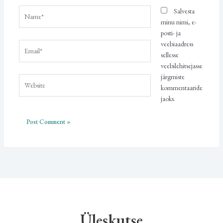
Name*
Salvesta
minu nimi, e-
posti- ja
veebiaadress
Email*
sellesse
veebilehitsejasse
järgmiste
Website
kommentaaride
jaoks.
Üleskutse