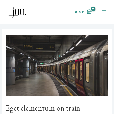
Skip
Post
Main
to
navigation
0,00
€
Menu
content
Eget elementum on train