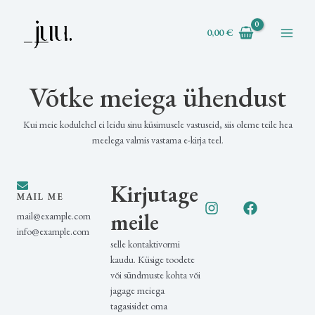
Skip
Main
to
0,00
€
Menu
content
Võtke meiega ühendust
Kui meie kodulehel ei leidu sinu küsimusele vastuseid, siis oleme teile hea
meelega valmis vastama e-kirja teel.
I
F
Kirjutage
MAIL ME
n
a
s
c
meile
mail@example.com
t
e
info@example.com
a
b
selle kontaktivormi
g
o
kaudu. Küsige toodete
r
o
või sündmuste kohta või
a
k
jagage meiega
m
tagasisidet oma