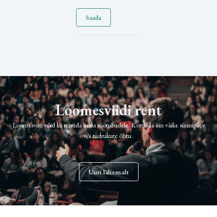
Saada
Loomesviidi rent
Loomesviiti võid ka rentida lisaks töötubadele. Korralda siin väike sünnipäev
või tüdrukute õhtu.
Uuri lähemalt